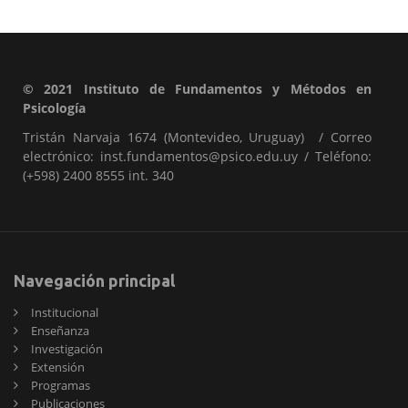
© 2021 Instituto de Fundamentos y Métodos en
Psicología
Tristán Narvaja 1674 (Montevideo, Uruguay) / Correo
electrónico: inst.fundamentos@psico.edu.uy / Teléfono:
(+598) 2400 8555 int. 340
Navegación principal
Institucional
Enseñanza
Investigación
Extensión
Programas
Publicaciones