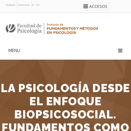
Pasar
Dislexia
Contraste
A-
A+
ACCESOS
al
contenido
principal
Navegación
principal
LA PSICOLOGÍA DESDE
EL ENFOQUE
BIOPSICOSOCIAL.
FUNDAMENTOS COMO